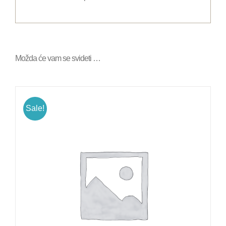
Možda će vam se svideti …
Sale!