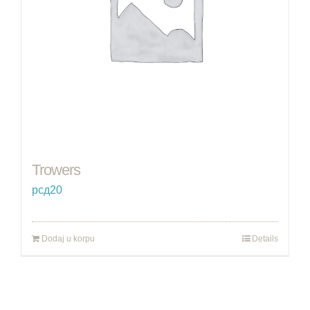
Trowers
рсд
20
Dodaj u korpu
Details