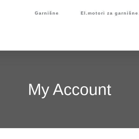
Garnišne
El.motori za garnišne
My Account