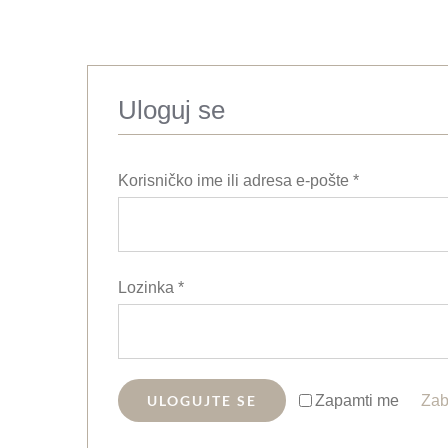
Uloguj se
Obavezno
Korisničko ime ili adresa e-pošte
*
Obavezno
Lozinka
*
Zapamti me
ULOGUJTE SE
Zab